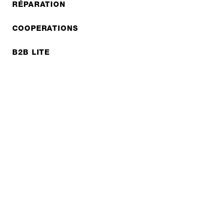
RÉPARATION
COOPERATIONS
B2B LITE
NEWSLETTER
JOBS
Protection des données
Mentions légales